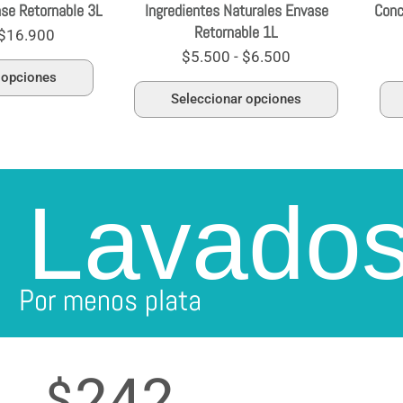
ase Retornable 3L
Ingredientes Naturales Envase
Conc
página
página
Retornable 1L
de
de
$
16.900
producto
producto
$
5.500
-
$
6.500
 opciones
Seleccionar opciones
 Lavado
Por menos plata
242
$