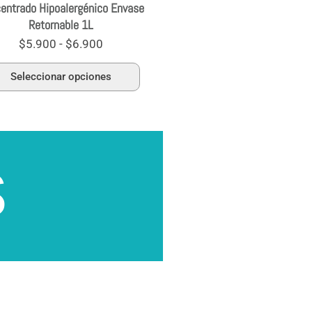
entrado Hipoalergénico Envase
página
Retornable 1L
de
producto
$
5.900
-
$
6.900
Seleccionar opciones
s