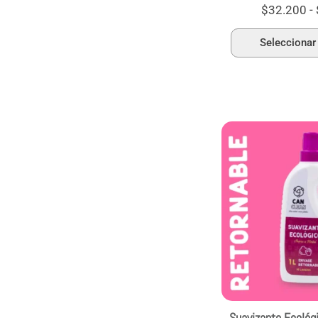
$
32.200
-
Seleccionar
Suavizante Ecológ