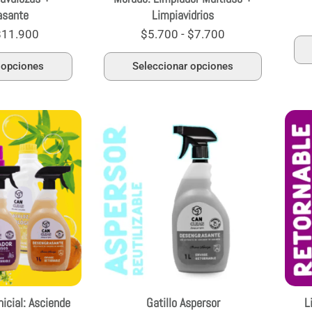
asante
Limpiavidrios
de
de
producto
producto
$
11.900
$
5.700
-
$
7.700
 opciones
Seleccionar opciones
Rango
Este
de
producto
precios:
tiene
desde
múltiples
$32.200
variantes.
hasta
Las
$38.200
opciones
se
pueden
elegir
en
nicial: Asciende
Gatillo Aspersor
L
la