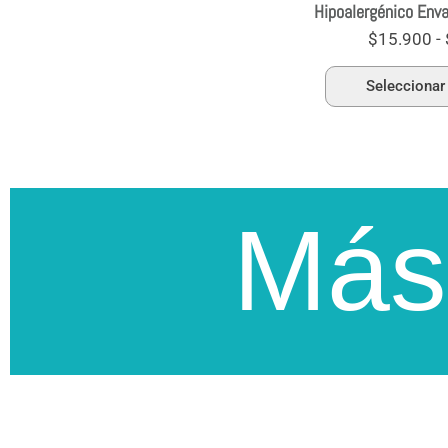
Hipoalergénico Env
$
15.900
-
Seleccionar
Más